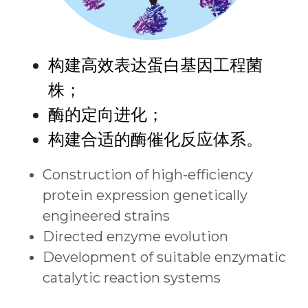
构建高效表达蛋白基因工程菌
株；
酶的定向进化；
构建合适的酶催化反应体系。
Construction of high-efficiency 
protein expression genetically 
engineered strains
Directed enzyme evolution
Development of suitable enzymatic 
catalytic reaction systems