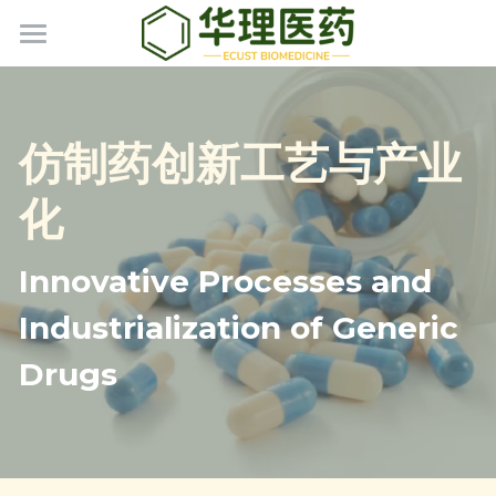
首页
主营业务
仿制药创新工艺与产业
关于我们
化
核心技术
公司简介
Innovative Processes and 
公司荣誉
新药管线
基于AI的新药研发
Industrialization of Generic 
研发实力
仿制药创新工艺与产业化
产品目录
管线介绍
Drugs
绿色氟代制药工艺
| CBT
原料药
联系我们
| EBTp
中间体
| ECUST系列
杂质对照品