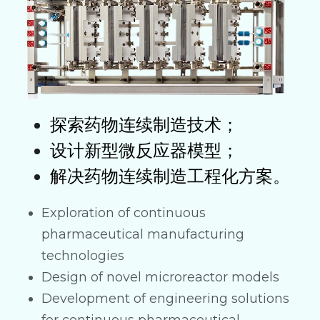
探索药物连续制造技术；
设计新型微反应器模型；
解决药物连续制造工程化方案。
Exploration of continuous 
pharmaceutical manufacturing 
technologies
Design of novel microreactor models
Development of engineering solutions 
for continuous pharmaceutical 