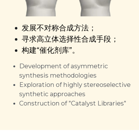
发展不对称合成方法；
寻求高立体选择性合成手段；
构建“催化剂库”。
Development of asymmetric 
synthesis methodologies
Exploration of highly stereoselective 
synthetic approaches
Construction of "Catalyst Libraries"